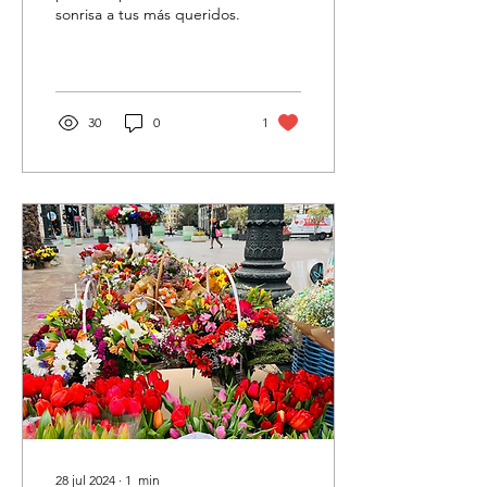
sonrisa a tus más queridos.
30
0
1
28 jul 2024
∙
1
min