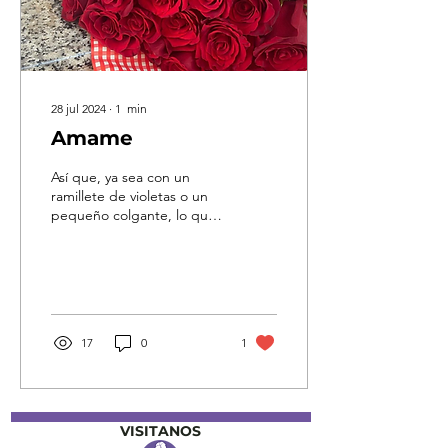
28 jul 2024
∙
1
min
Amame
Así que, ya sea con un
ramillete de violetas o un
pequeño colgante, lo que
realmente estamos
diciendo es “ámame”.
Ámame en los días...
17
0
1
VISITANOS