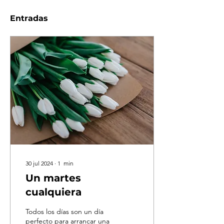
Entradas
30 jul 2024
∙
1
min
Un martes
cualquiera
Todos los días son un día
perfecto para arrancar una